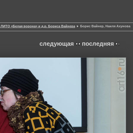
т ЛИТО «Белая ворона» и д.р. Бориса Вайнера
Борис Вайнер, Наиля Ахунова
следующая
последняя