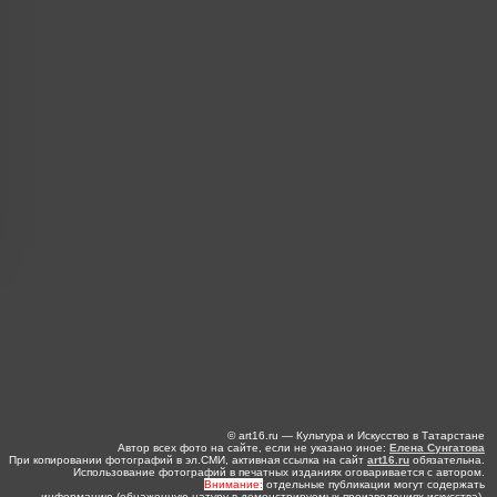
© art16.ru — Культура и Искусство в Татарстане
Автор всех фото на сайте, если не указано иное:
Елена Сунгатова
При копировании фотографий в эл.СМИ, активная ссылка на сайт
art16.ru
обязательна.
Использование фотографий в печатных изданиях оговаривается с автором.
Внимание:
отдельные публикации могут содержать
информацию (обнаженную натуру в демонстрируемых произведениях искусства),