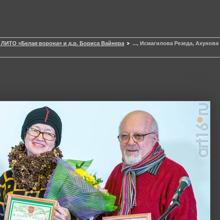
т ЛИТО «Белая ворона» и д.р. Бориса Вайнера
..., Исмагилова Резеда, Ахунов