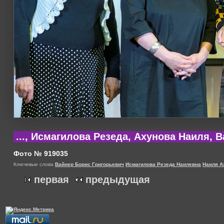
..., Исмагилова Резеда, Ахунова Наиля,
Фото № 919035
Ключевые слова
Вайнер Борис Григорьевич
Исмагилова Резеда Наилевна
Наиля А
первая
предыдущая