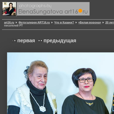
art16.ru
Фотогалерея ART16.ru
Что в Казани?
«Белая ворона»
20 ле
писателей РТ
первая
предыдущая