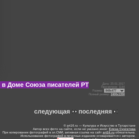
» в Доме Союза писателей РТ
Дата: 25.01.2017
Просмотров: 1144
Размер:
Полный размер:
2400x1350
следующая
последняя
© art16.ru — Культура и Искусство в Татарстане
Автор всех фото на сайте, если не указано иное:
Елена Сунгатова
При копировании фотографий в эл.СМИ, активная ссылка на сайт
art16.ru
обязательна.
Использование фотографий в печатных изданиях оговаривается с автором.