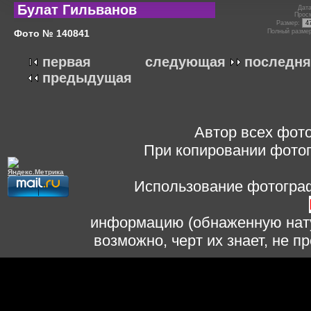
Булат Гильванов
Дата
Прос
Размер:
Фото № 140841
Полный разме
первая
следующая
последня
предыдущая
Автор всех фото
При копировании фотог
Использование фотограф
информацию (обнаженную нату
возможно, черт их знает, не 