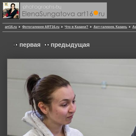
art16.ru
Фотогалерея ART16.ru
Что в Казани?
Арт-галерея. Казань
Ар
первая
предыдущая