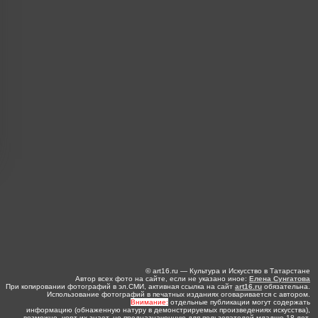
© art16.ru — Культура и Искусство в Татарстане
Автор всех фото на сайте, если не указано иное:
Елена Сунгатова
При копировании фотографий в эл.СМИ, активная ссылка на сайт
art16.ru
обязательна.
Использование фотографий в печатных изданиях оговаривается с автором.
Внимание:
отдельные публикации могут содержать
информацию (обнаженную натуру в демонстрируемых произведениях искусства),
возможно, черт их знает, не предназначенную для пользователей младше 18 лет.