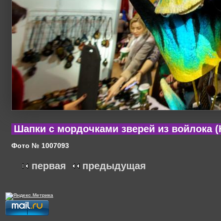
Шапки с мордочками зверей из войлока (
Фото № 1007093
первая
предыдущая