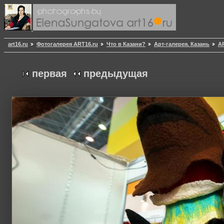
art16.ru
Фотогалерея ART16.ru
Что в Казани?
Арт-галерея. Казань
АР
первая
предыдущая