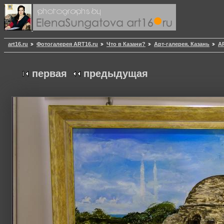
art16.ru
Фотогалерея ART16.ru
Что в Казани?
Арт-галерея. Казань
АР
первая
предыдущая