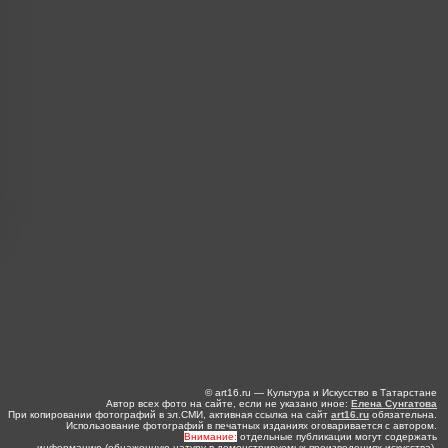
© art16.ru — Культура и Искусство в Татарстане
Автор всех фото на сайте, если не указано иное:
Елена Сунгатова
При копировании фотографий в эл.СМИ, активная ссылка на сайт
art16.ru
обязательна.
Использование фотографий в печатных изданиях оговаривается с автором.
Внимание:
отдельные публикации могут содержать
информацию (обнаженную натуру в демонстрируемых произведениях искусства),