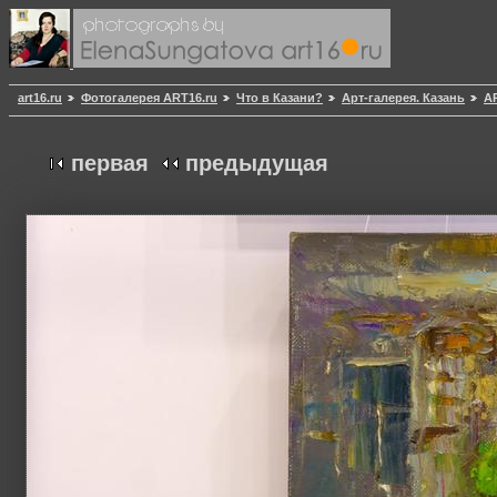
art16.ru
Фотогалерея ART16.ru
Что в Казани?
Арт-галерея. Казань
АР
первая
предыдущая