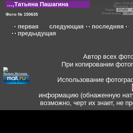
...,Татьяна Пашагина
Дата: 19.04.2
Просмотров: 1
Размер:
Фото № 150635
Полный размер:
1067x16
первая
следующая
последняя
предыдущая
Автор всех фото
При копировании фотог
Использование фотограф
информацию (обнаженную нату
возможно, черт их знает, не 