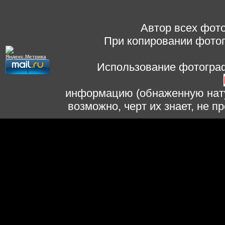
Автор всех фото
При копировании фотог
Использование фотограф
информацию (обнаженную нату
возможно, черт их знает, не 