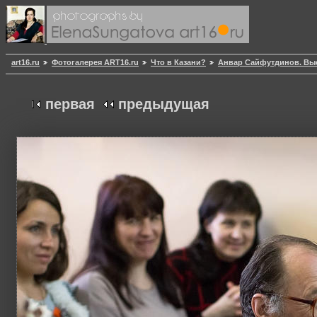
art16.ru
Фотогалерея ART16.ru
Что в Казани?
Анвар Сайфутдинов. Выс
первая
предыдущая