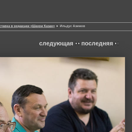
тавка в редакции «Шахри Казан»
Ильдус Азимов
следующая
последняя