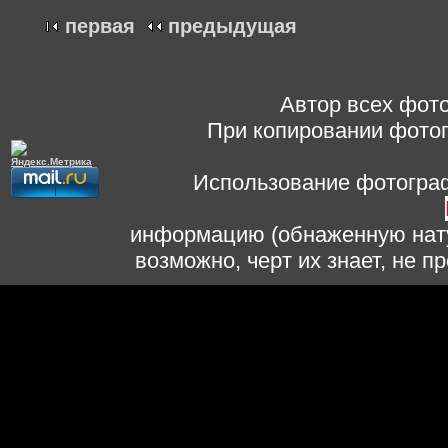
первая
предыдущая
Автор всех фото
При копировании фотог
Использование фотограф
информацию (обнаженную нату
возможно, черт их знает, не 