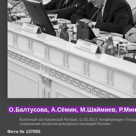
О.Балтусова, А.Сёмин, М.Шаймиев, Р.Ми
Колонный зал Казанской Ратуши, 11.02.2013. Конференция «Госу
сохранения объектов культурного наследия России»
Фото № 137050