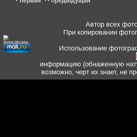
первая
предыдущая
Автор всех фото
При копировании фотог
Использование фотограф
информацию (обнаженную нату
возможно, черт их знает, не 