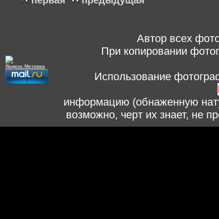
первая
предыдущая
Автор всех фото
При копировании фотог
Использование фотограф
информацию (обнаженную нату
возможно, черт их знает, не 