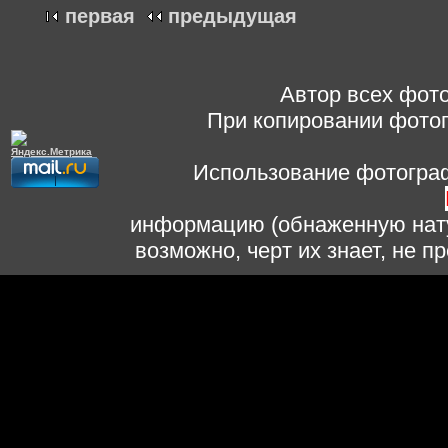
первая
предыдущая
Автор всех фото
При копировании фотог
Использование фотограф
информацию (обнаженную нату
возможно, черт их знает, не 