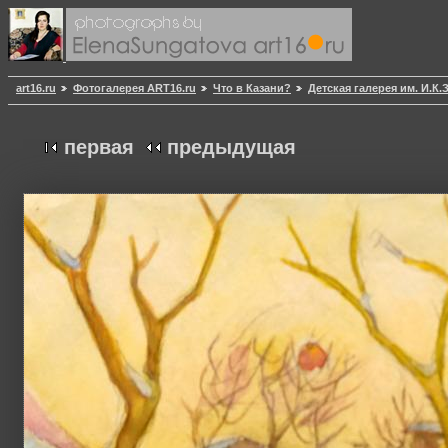
art16.ru
Фотогалерея ART16.ru
Что в Казани?
Детская галерея им. И.К
первая
предыдущая