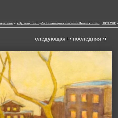
.Зарипова
«Ну, заяц, погоди!». Новогодняя выставка Казанского отд. ПСХ СНГ
следующая
последняя