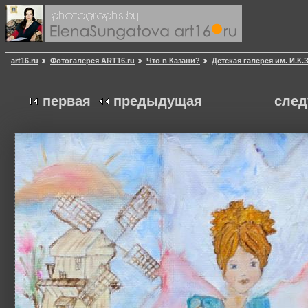
art16.ru
Фотогалерея ART16.ru
Что в Казани?
Детская галерея им. И.К
первая
предыдущая
сле