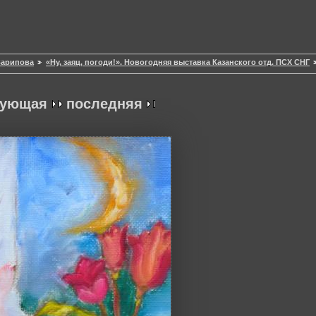
.Зарипова
«Ну, заяц, погоди!». Новогодняя выставка Казанского отд. ПСХ СНГ
дующая
последняя