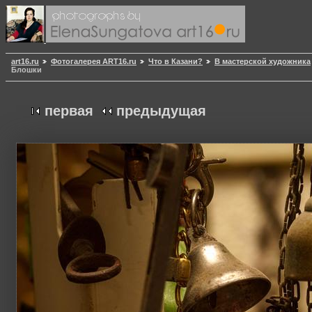
art16.ru
Фотогалерея ART16.ru
Что в Казани?
В мастерской художника
Блошки
первая
предыдущая