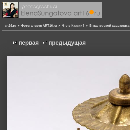
art16.ru
Фотогалерея ART16.ru
Что в Казани?
В мастерской художника
первая
предыдущая