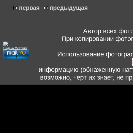
первая
предыдущая
Автор всех фото
При копировании фотог
Использование фотограф
информацию (обнаженную нату
возможно, черт их знает, не 