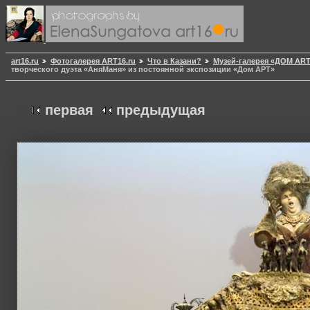
art16.ru
Фотогалерея ART16.ru
Что в Казани?
Музей-галерея «ДОМ AR
творческого дуэта «АняМаня» из постоянной экспозиции «Дом АРТ»
первая
предыдущая