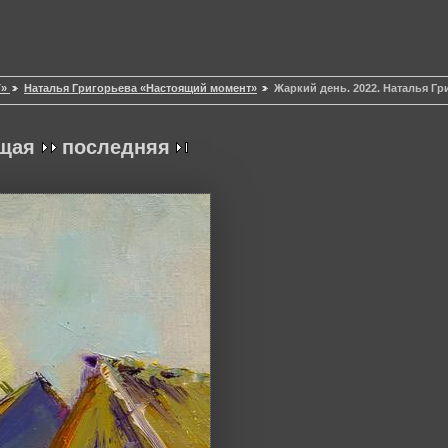
T»
Наталья Григорьева «Настоящий момент»
Жаркий день. 2022. Наталья Гр
щая
последняя