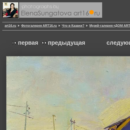
art16.ru
Фотогалерея ART16.ru
Что в Казани?
Музей-галерея «ДОМ AR
первая
предыдущая
следую