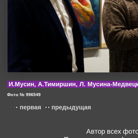
И.Мусин, А.Тимиршин, Л. Мусина-Медвец
Фото № 996549
первая
предыдущая
Автор всех фото