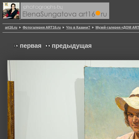
art16.ru
Фотогалерея ART16.ru
Что в Казани?
Музей-галерея «ДОМ AR
первая
предыдущая