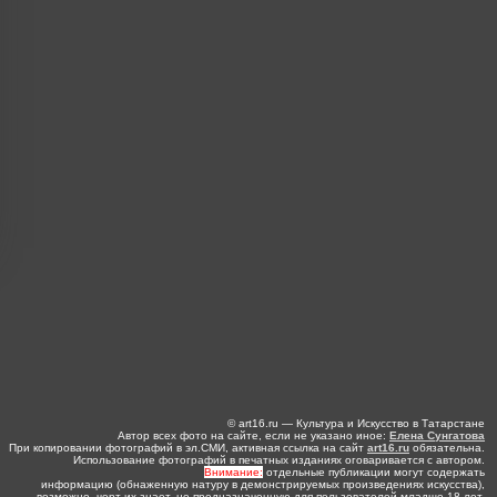
© art16.ru — Культура и Искусство в Татарстане
Автор всех фото на сайте, если не указано иное:
Елена Сунгатова
При копировании фотографий в эл.СМИ, активная ссылка на сайт
art16.ru
обязательна.
Использование фотографий в печатных изданиях оговаривается с автором.
Внимание:
отдельные публикации могут содержать
информацию (обнаженную натуру в демонстрируемых произведениях искусства),
возможно, черт их знает, не предназначенную для пользователей младше 18 лет.