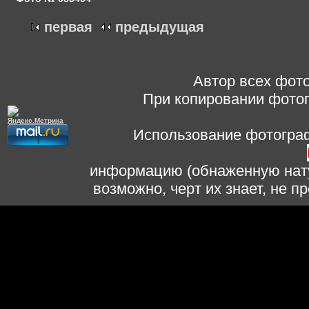
первая
предыдущая
Автор всех фото
При копировании фотог
Использование фотограф
информацию (обнаженную нату
возможно, черт их знает, не 