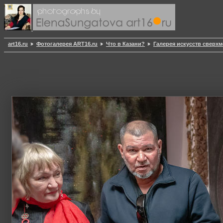
art16.ru
Фотогалерея ART16.ru
Что в Казани?
Галерея искусств сверх