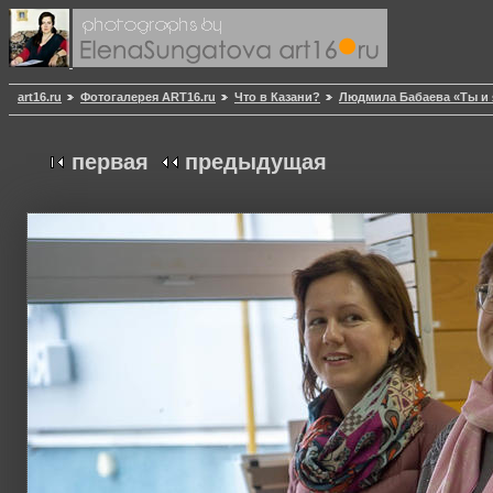
art16.ru
Фотогалерея ART16.ru
Что в Казани?
Людмила Бабаева «Ты и я
первая
предыдущая