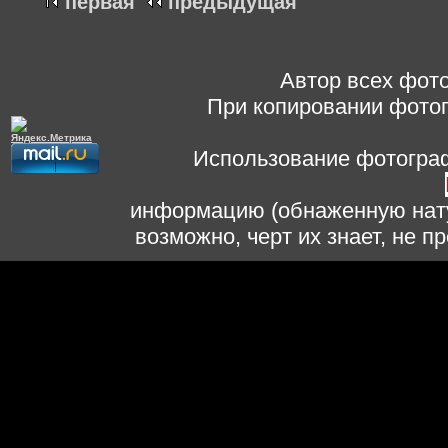
первая
предыдущая
Автор всех фото
При копировании фотог
Использование фотограф
информацию (обнаженную нату
возможно, черт их знает, не 