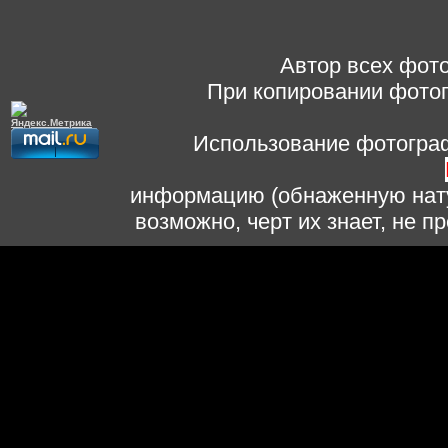
Автор всех фото
При копировании фотог
Использование фотограф
информацию (обнаженную нату
возможно, черт их знает, не 