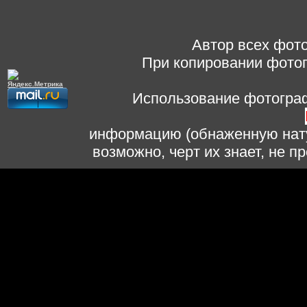
Автор всех фото
При копировании фотог
Использование фотограф
информацию (обнаженную нату
возможно, черт их знает, не 