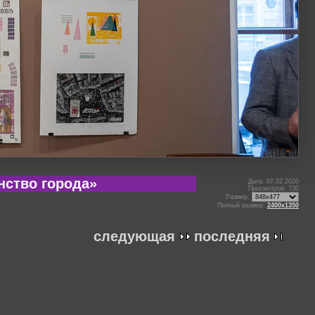
нство города»
Дата: 07.02.2020
Просмотров: 730
Размер:
Полный размер:
2400x1350
следующая
последняя