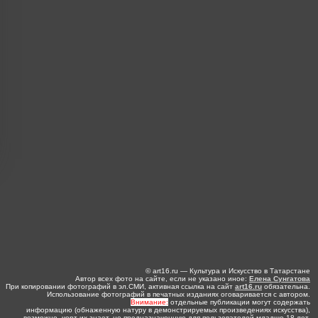
© art16.ru — Культура и Искусство в Татарстане
Автор всех фото на сайте, если не указано иное:
Елена Сунгатова
При копировании фотографий в эл.СМИ, активная ссылка на сайт
art16.ru
обязательна.
Использование фотографий в печатных изданиях оговаривается с автором.
Внимание:
отдельные публикации могут содержать
информацию (обнаженную натуру в демонстрируемых произведениях искусства),
возможно, черт их знает, не предназначенную для пользователей младше 18 лет.