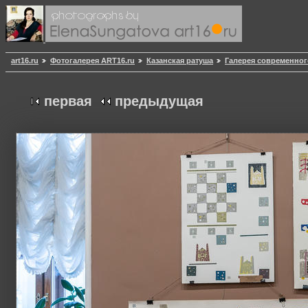
art16.ru
Фотогалерея ART16.ru
Казанская ратуша
Галерея современног
первая
предыдущая