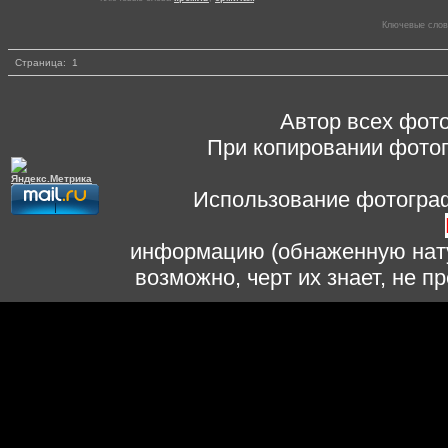
Ключевые сло
Страница:
1
Автор всех фото
При копировании фотог
Использование фотограф
информацию (обнаженную нату
возможно, черт их знает, не 